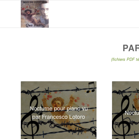
PA
(fichiers PDF t
Nocturne pour piano vu
Noctu
par Francesco Lotoro