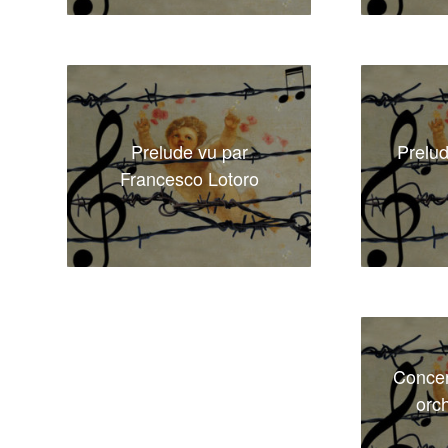
Prelude vu par
Prelu
Francesco Lotoro
Concer
orch