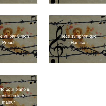
de vu par Simon
Pièce symphonique
Proust
« Hantise »
to pour piano &
estre en la b
majeur