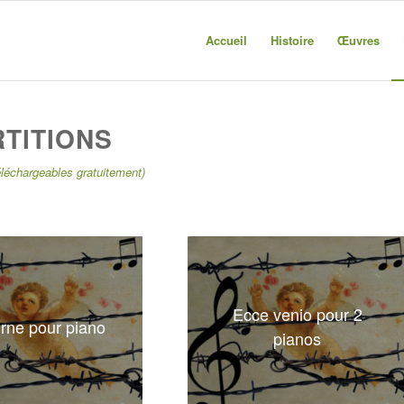
Accueil
Histoire
Œuvres
RTITIONS
éléchargeables gratuitement)
Ecce venio pour 2
rne pour piano
pianos